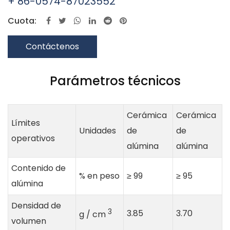
+ 86-0574-87023552
Cuota:
Contáctenos
Parámetros técnicos
Cerámica
Cerámica
Límites
Unidades
de
de
operativos
alúmina
alúmina
Contenido de
% en peso
≥ 99
≥ 95
alúmina
Densidad de
3
3.85
3.70
g / cm
volumen