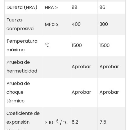
Dureza (HRA)
HRA ≥
88
86
Fuerza
MPa ≥
400
300
compresiva
Temperatura
℃
1500
1500
máxima
Prueba de
Aprobar
Aprobar
hermeticidad
Prueba de
choque
Aprobar
Aprobar
térmico
Coeficiente de
-6
expansión
8.2
7.5
× 10
/ ℃