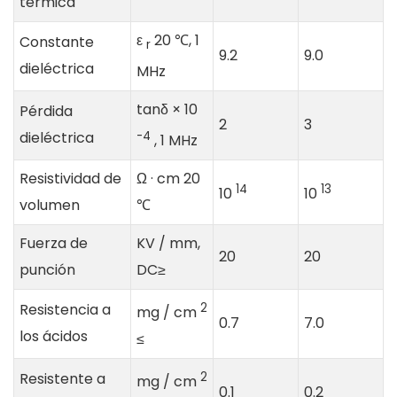
térmica
ε
20 ℃, 1
Constante
r
9.2
9.0
dieléctrica
MHz
tanδ × 10
Pérdida
2
3
dieléctrica
-4
, 1 MHz
Resistividad de
Ω · cm 20
14
13
10
10
volumen
℃
Fuerza de
KV / mm,
20
20
punción
DC≥
Resistencia a
2
mg / cm
0.7
7.0
los ácidos
≤
Resistente a
2
mg / cm
0.1
0.2