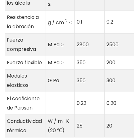
los álcalis
≤
Resistencia a
2
0.1
0.2
g / cm
≤
la abrasión
Fuerza
M Pa ≥
2800
2500
compresiva
Fuerza flexible
M Pa ≥
350
200
Modulos
G Pa
350
300
elasticos
El coeficiente
0.22
0.20
de Poisson
Conductividad
W / m · K
25
20
térmica
(20 ℃) ​​